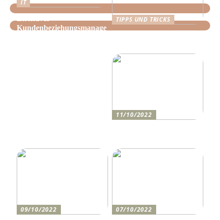
IT
Effektives
TIPPS UND TRICKS
Kundenbeziehungsmanage
Tipps, wie Sie daheim
ment: Optimieren Sie Ihr
Ordnung schaffen!
Unternehmen mit der
richtigen CRM-Software
11/10/2022
Anleitung zum Bau einer
Auffahrt
09/10/2022
07/10/2022