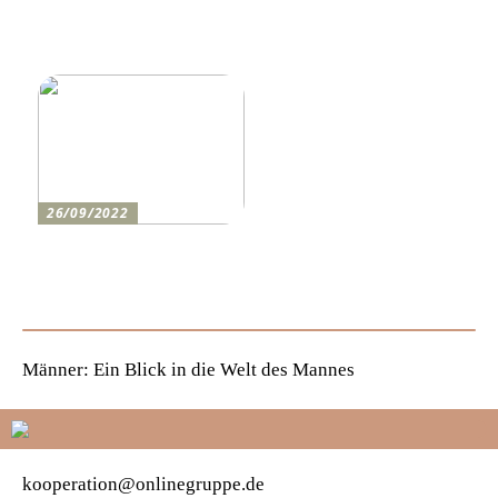
Holen Sie sich den
So bereiten Sie sich am
perfekten Drucker
besten auf einen festlichen
Abend vor
26/09/2022
Wie man den lustigsten
Champions-League-Abend
für die Jungs erlebt
Männer: Ein Blick in die Welt des Mannes
kooperation@onlinegruppe.de