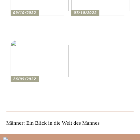
09/10/2022
07/10/2022
Holen Sie sich den
So bereiten Sie sich am
perfekten Drucker
besten auf einen festlichen
Abend vor
26/09/2022
Wie man den lustigsten
Champions-League-Abend
für die Jungs erlebt
Männer: Ein Blick in die Welt des Mannes