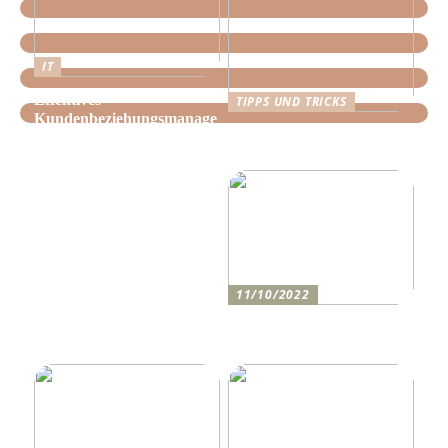
IT
Effektives
TIPPS UND TRICKS
Kundenbeziehungsmanage
Tipps, wie Sie daheim
ment: Optimieren Sie Ihr
Ordnung schaffen!
Unternehmen mit der
richtigen CRM-Software
11/10/2022
Anleitung zum Bau einer
Auffahrt