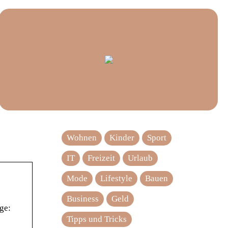
Wohnen
Kinder
Sport
IT
Freizeit
Urlaub
Mode
Lifestyle
Bauen
Business
Geld
ge:
Tipps und Tricks