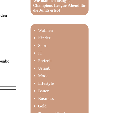
Wie man den lustigsten
Champions-League-Abend für
die Jungs erlebt
nden
Wohnen
Kinder
Sport
IT
Freizeit
obeabo
Urlaub
Mode
Lifestyle
Bauen
Business
Geld