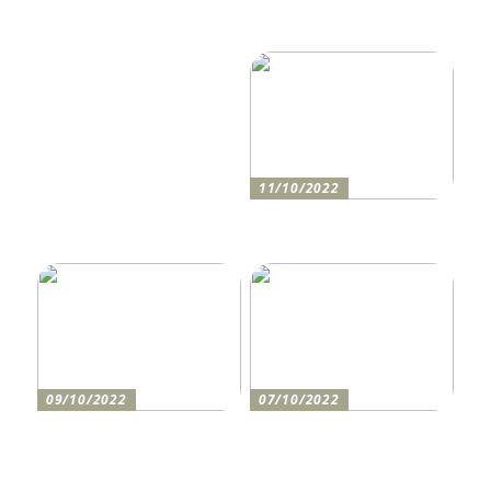
Tipps, wie Sie daheim
ment: Optimieren Sie Ihr
Ordnung schaffen!
Unternehmen mit der
richtigen CRM-Software
11/10/2022
Anleitung zum Bau einer
Auffahrt
09/10/2022
07/10/2022
Holen Sie sich den
So bereiten Sie sich am
perfekten Drucker
besten auf einen festlichen
Abend vor