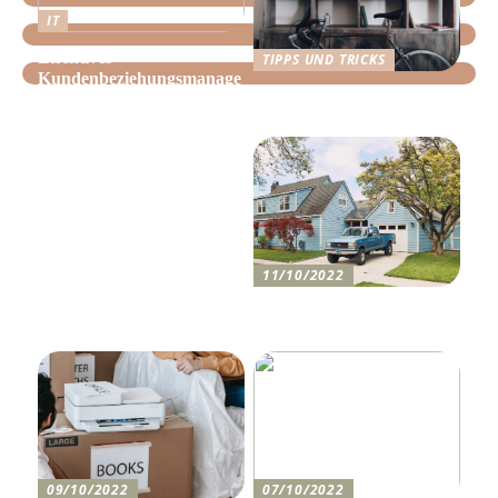
IT
Effektives
TIPPS UND TRICKS
Kundenbeziehungsmanage
Tipps, wie Sie daheim
ment: Optimieren Sie Ihr
Ordnung schaffen!
Unternehmen mit der
richtigen CRM-Software
11/10/2022
Anleitung zum Bau einer
Auffahrt
09/10/2022
07/10/2022