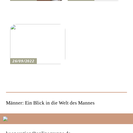
Holen Sie sich den
So bereiten Sie sich am
perfekten Drucker
besten auf einen festlichen
Abend vor
26/09/2022
Wie man den lustigsten
Champions-League-Abend
für die Jungs erlebt
Männer: Ein Blick in die Welt des Mannes