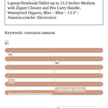
Laptop/Notebook/Tablet up to 13.3 Inches Medium
with Zipper Closure and Pen Carry Handle,
Waterproof Organis, Blue – Blue – 13.3″ :
Amazon.com.be: Electronics
Keywords: coocazoo amazon
IT
Effektives
TIPPS UND TRICKS
Kundenbeziehungsmanage
Tipps, wie Sie daheim
ment: Optimieren Sie Ihr
Ordnung schaffen!
Unternehmen mit der
richtigen CRM-Software