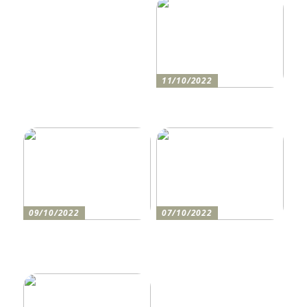
11/10/2022
Anleitung zum Bau einer
Auffahrt
09/10/2022
07/10/2022
Holen Sie sich den
So bereiten Sie sich am
perfekten Drucker
besten auf einen festlichen
Abend vor