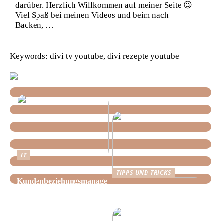
darüber. Herzlich Willkommen auf meiner Seite 😉
Viel Spaß bei meinen Videos und beim nach
Backen, …
Keywords: divi tv youtube, divi rezepte youtube
IT
Effektives
TIPPS UND TRICKS
Kundenbeziehungsmanage
Tipps, wie Sie daheim
ment: Optimieren Sie Ihr
Ordnung schaffen!
Unternehmen mit der
richtigen CRM-Software