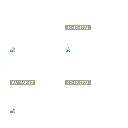
11/10/2022
Anleitung zum Bau einer
Auffahrt
09/10/2022
07/10/2022
Holen Sie sich den
So bereiten Sie sich am
perfekten Drucker
besten auf einen festlichen
Abend vor