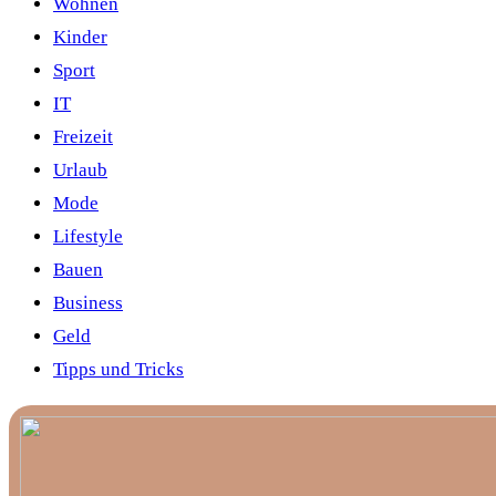
Wohnen
Kinder
Sport
IT
Freizeit
Urlaub
Mode
Lifestyle
Bauen
Business
Geld
Tipps und Tricks