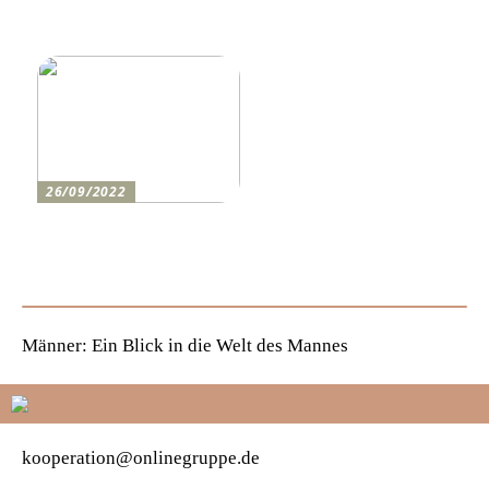
perfekten Drucker
besten auf einen festlichen
Abend vor
26/09/2022
Wie man den lustigsten
Champions-League-Abend
für die Jungs erlebt
Männer: Ein Blick in die Welt des Mannes
kooperation@onlinegruppe.de