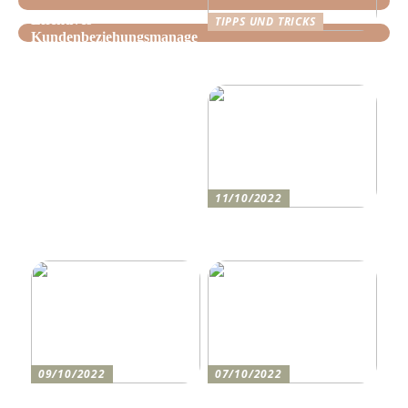
Effektives
TIPPS UND TRICKS
Kundenbeziehungsmanage
Tipps, wie Sie daheim
ment: Optimieren Sie Ihr
Ordnung schaffen!
Unternehmen mit der
richtigen CRM-Software
11/10/2022
Anleitung zum Bau einer
Auffahrt
09/10/2022
07/10/2022
Holen Sie sich den
So bereiten Sie sich am