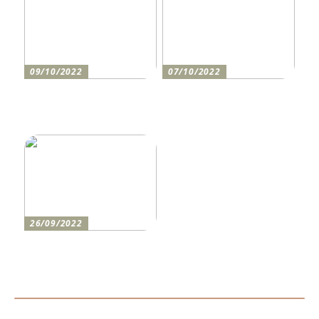
09/10/2022
07/10/2022
Holen Sie sich den
So bereiten Sie sich am
perfekten Drucker
besten auf einen festlichen
Abend vor
26/09/2022
Wie man den lustigsten
Champions-League-Abend
für die Jungs erlebt