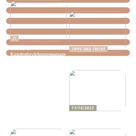
IT
Effektives
TIPPS UND TRICKS
Kundenbeziehungsmanage
Tipps, wie Sie daheim
ment: Optimieren Sie Ihr
Ordnung schaffen!
Unternehmen mit der
richtigen CRM-Software
11/10/2022
Anleitung zum Bau einer
Auffahrt