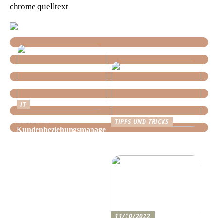
chrome quelltext
IT
Effektives
TIPPS UND TRICKS
Kundenbeziehungsmanage
Tipps, wie Sie daheim
ment: Optimieren Sie Ihr
Ordnung schaffen!
Unternehmen mit der
richtigen CRM-Software
11/10/2022