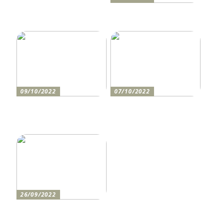
Anleitung zum Bau einer
Auffahrt
09/10/2022
07/10/2022
Holen Sie sich den
So bereiten Sie sich am
perfekten Drucker
besten auf einen festlichen
Abend vor
26/09/2022
Wie man den lustigsten