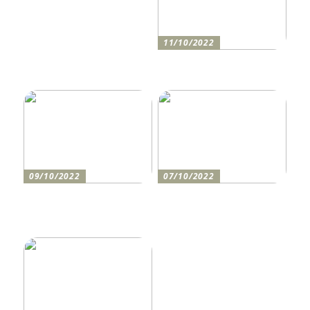
11/10/2022
Anleitung zum Bau einer
Auffahrt
09/10/2022
07/10/2022
Holen Sie sich den
So bereiten Sie sich am
perfekten Drucker
besten auf einen festlichen
Abend vor