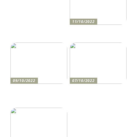
11/10/2022
Anleitung zum Bau einer
Auffahrt
09/10/2022
07/10/2022
Holen Sie sich den
So bereiten Sie sich am
perfekten Drucker
besten auf einen festlichen
Abend vor