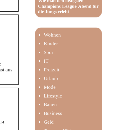
Wie man den lustigsten
Champions-League-Abend für
die Jungs erlebt
Wohnen
Kinder
Sport
IT
r
Freizeit
st aus
Urlaub
Mode
Lifestyle
Bauen
Business
Geld
.B.