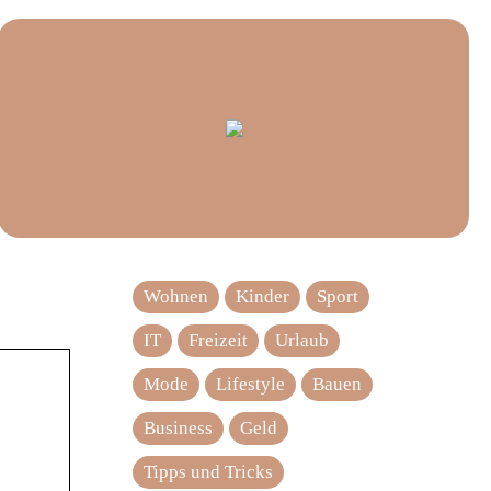
Wohnen
Kinder
Sport
IT
Freizeit
Urlaub
Mode
Lifestyle
Bauen
Business
Geld
Tipps und Tricks