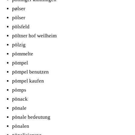
pølser
pölser
pölsfeld
pöltner hof weilheim
pölzig
pömmelte
pömpel
pömpel benutzen
pömpel kaufen
pömps
pönack
pönale
pönale bedeutung
pönalen