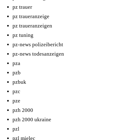
pz trauer
pz traueranzeige
pz traueranzeigen
pz tuning
pz-news polizeibericht
pz-news todesanzeigen
pza
pzb
pzbuk
pzc
pze
pzh 2000
pzh 2000 ukraine
pzl
pzl mielec