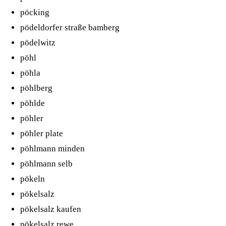
pöcking
pödeldorfer straße bamberg
pödelwitz
pöhl
pöhla
pöhlberg
pöhlde
pöhler
pöhler plate
pöhlmann minden
pöhlmann selb
pökeln
pökelsalz
pökelsalz kaufen
pökelsalz rewe