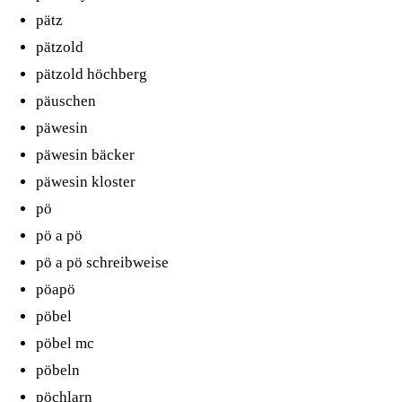
pätz
pätzold
pätzold höchberg
päuschen
päwesin
päwesin bäcker
päwesin kloster
pö
pö a pö
pö a pö schreibweise
pöapö
pöbel
pöbel mc
pöbeln
pöchlarn