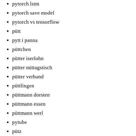
pytorch lstm
pytorch save model
pytorch vs tensorflow
pütt
pytt i panna
püttchen
pütter iserlohn
pütter mittagstisch
pütter verband
püttlingen
püttmann dorsten
püttmann essen
püttmann werl
pytube
pütz