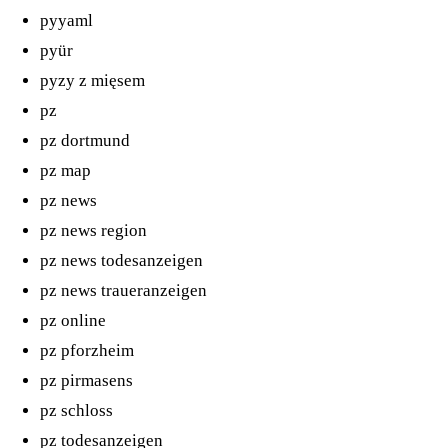
pyyaml
pyür
pyzy z mięsem
pz
pz dortmund
pz map
pz news
pz news region
pz news todesanzeigen
pz news traueranzeigen
pz online
pz pforzheim
pz pirmasens
pz schloss
pz todesanzeigen