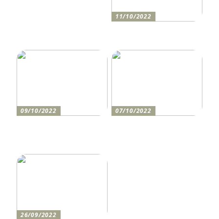
11/10/2022
Anleitung zum Bau einer
Auffahrt
09/10/2022
07/10/2022
Holen Sie sich den
So bereiten Sie sich am
perfekten Drucker
besten auf einen festlichen
Abend vor
26/09/2022