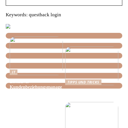
Keywords: questback login
IT
Effektives
TIPPS UND TRICKS
Kundenbeziehungsmanage
Tipps, wie Sie daheim
ment: Optimieren Sie Ihr
Ordnung schaffen!
Unternehmen mit der
richtigen CRM-Software