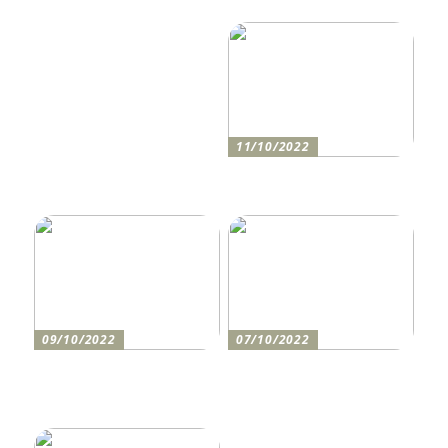
Ordnung schaffen!
Unternehmen mit der
richtigen CRM-Software
11/10/2022
Anleitung zum Bau einer
Auffahrt
09/10/2022
07/10/2022
Holen Sie sich den
So bereiten Sie sich am
perfekten Drucker
besten auf einen festlichen
Abend vor