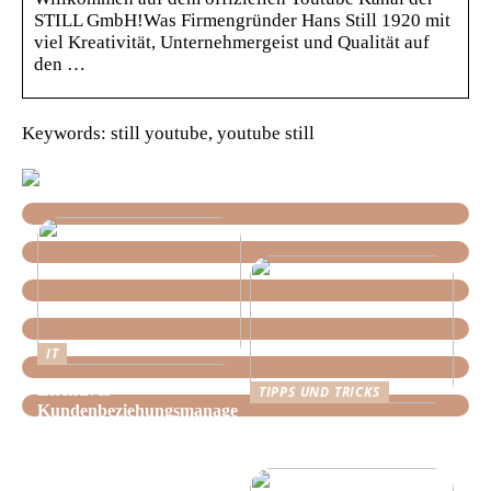
STILL GmbH!Was Firmengründer Hans Still 1920 mit
viel Kreativität, Unternehmergeist und Qualität auf
den …
Keywords: still youtube, youtube still
IT
Effektives
TIPPS UND TRICKS
Kundenbeziehungsmanage
Tipps, wie Sie daheim
ment: Optimieren Sie Ihr
Ordnung schaffen!
Unternehmen mit der
richtigen CRM-Software