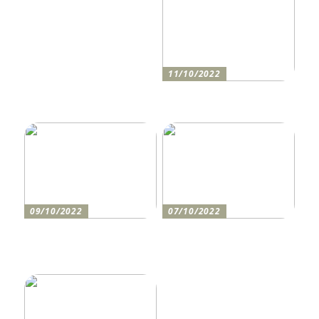
11/10/2022
Anleitung zum Bau einer
Auffahrt
09/10/2022
07/10/2022
Holen Sie sich den
So bereiten Sie sich am
perfekten Drucker
besten auf einen festlichen
Abend vor