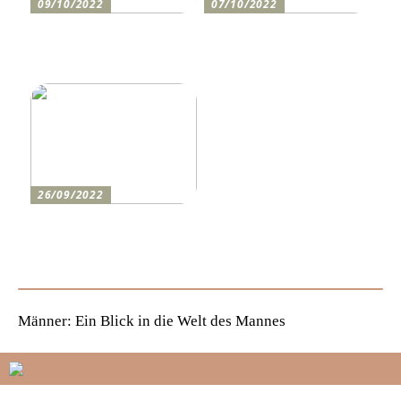
09/10/2022
07/10/2022
Holen Sie sich den
So bereiten Sie sich am
perfekten Drucker
besten auf einen festlichen
Abend vor
26/09/2022
Wie man den lustigsten
Champions-League-Abend
für die Jungs erlebt
Männer: Ein Blick in die Welt des Mannes