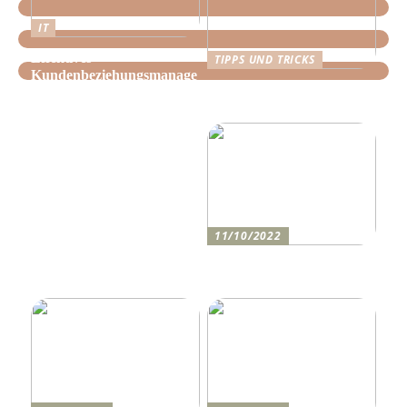
IT
Effektives
TIPPS UND TRICKS
Kundenbeziehungsmanage
Tipps, wie Sie daheim
ment: Optimieren Sie Ihr
Ordnung schaffen!
Unternehmen mit der
richtigen CRM-Software
11/10/2022
Anleitung zum Bau einer
Auffahrt