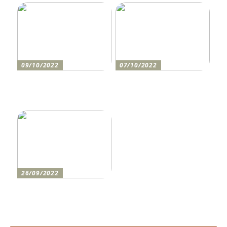
09/10/2022
07/10/2022
Holen Sie sich den
So bereiten Sie sich am
perfekten Drucker
besten auf einen festlichen
Abend vor
26/09/2022
Wie man den lustigsten
Champions-League-Abend
für die Jungs erlebt