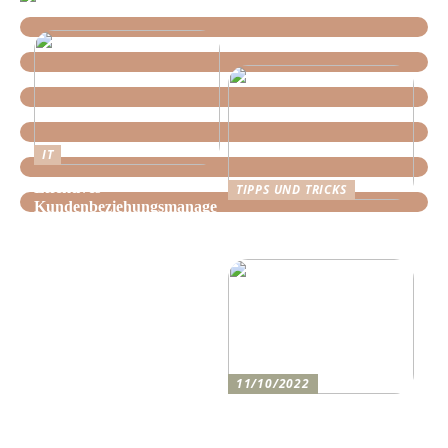
IT
Effektives
TIPPS UND TRICKS
Kundenbeziehungsmanage
Tipps, wie Sie daheim
ment: Optimieren Sie Ihr
Ordnung schaffen!
Unternehmen mit der
richtigen CRM-Software
11/10/2022
Anleitung zum Bau einer
Auffahrt