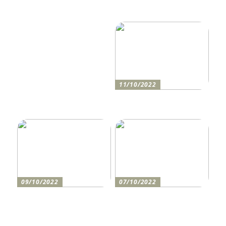
Tipps, wie Sie daheim
ment: Optimieren Sie Ihr
Ordnung schaffen!
Unternehmen mit der
richtigen CRM-Software
11/10/2022
Anleitung zum Bau einer
Auffahrt
09/10/2022
07/10/2022
Holen Sie sich den
So bereiten Sie sich am
perfekten Drucker
besten auf einen festlichen
Abend vor