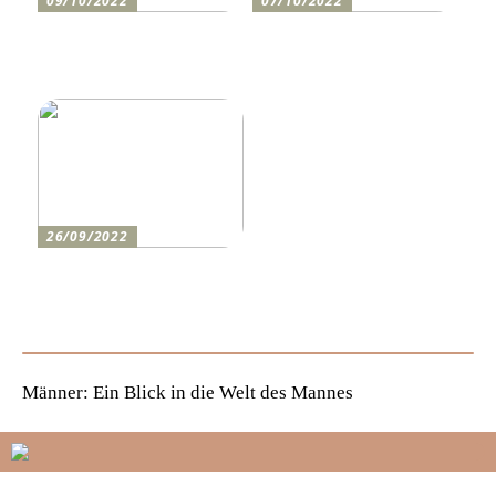
09/10/2022
07/10/2022
Holen Sie sich den
So bereiten Sie sich am
perfekten Drucker
besten auf einen festlichen
Abend vor
26/09/2022
Wie man den lustigsten
Champions-League-Abend
für die Jungs erlebt
Männer: Ein Blick in die Welt des Mannes