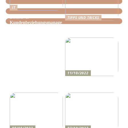
IT
Effektives
TIPPS UND TRICKS
Kundenbeziehungsmanage
Tipps, wie Sie daheim
ment: Optimieren Sie Ihr
Ordnung schaffen!
Unternehmen mit der
richtigen CRM-Software
11/10/2022
Anleitung zum Bau einer
Auffahrt