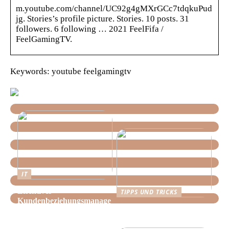
m.youtube.com/channel/UC92g4gMXrGCc7tdqkuPud
jg. Stories’s profile picture. Stories. 10 posts. 31
followers. 6 following … 2021 FeelFifa /
FeelGamingTV.
Keywords: youtube feelgamingtv
IT
Effektives
TIPPS UND TRICKS
Kundenbeziehungsmanage
Tipps, wie Sie daheim
ment: Optimieren Sie Ihr
Ordnung schaffen!
Unternehmen mit der