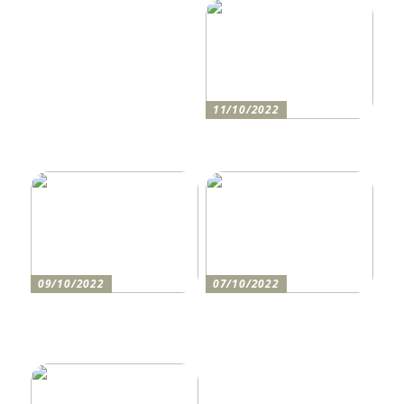
richtigen CRM-Software
11/10/2022
Anleitung zum Bau einer
Auffahrt
09/10/2022
07/10/2022
Holen Sie sich den
So bereiten Sie sich am
perfekten Drucker
besten auf einen festlichen
Abend vor