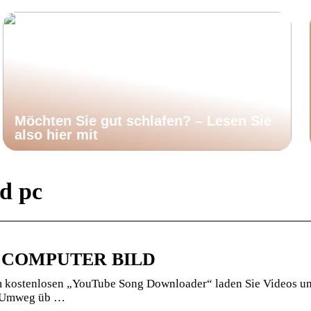
Möchten Sie gut schlafen? – Lesen Sie
also hier mit
d pc
d – COMPUTER BILD
m kostenlosen „YouTube Song Downloader“ laden Sie Videos u
e Umweg üb …