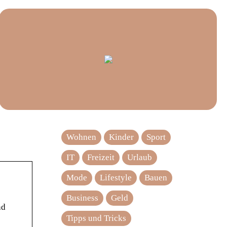
Wohnen
Kinder
Sport
IT
Freizeit
Urlaub
Mode
Lifestyle
Bauen
Business
Geld
nd
Tipps und Tricks