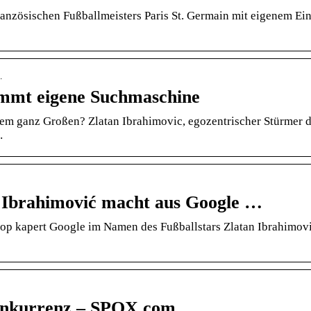
ranzösischen Fußballmeisters Paris St. Germain mit eigenem Ei
…
ommt eigene Suchmaschine
m ganz Großen? Zlatan Ibrahimovic, egozentrischer Stürmer 
…
n Ibrahimović macht aus Google …
p kapert Google im Namen des Fußballstars Zlatan Ibrahimovi
onkurrenz – SPOX.com