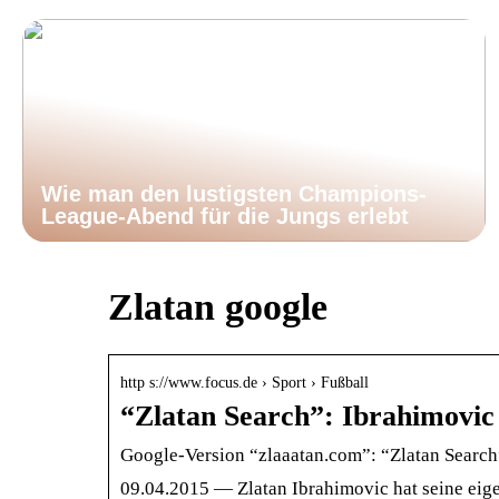
Wie man den lustigsten Champions-
League-Abend für die Jungs erlebt
Zlatan google
http s://www.focus.de › Sport › Fußball
“Zlatan Search”: Ibrahimovi
Google-Version “zlaaatan.com”: “Zlatan Searc
09.04.2015 — Zlatan Ibrahimovic hat seine eig