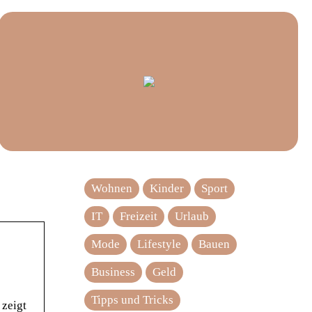
Wohnen
Kinder
Sport
IT
Freizeit
Urlaub
Mode
Lifestyle
Bauen
Business
Geld
Tipps und Tricks
 zeigt