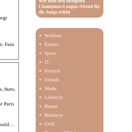
Wie man den lustigsten
Champions-League-Abend für
die Jungs erlebt
orgt
Wohnen
Kinder
z. Fans
Sport
IT
Freizeit
Urlaub
Mode
, Stats,
Lifestyle
e Paris
Bauen
Business
Geld
 mould…