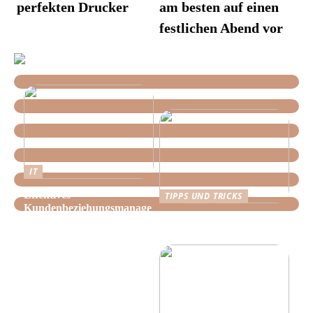
perfekten Drucker
am besten auf einen
festlichen Abend vor
IT
Effektives
TIPPS UND TRICKS
Kundenbeziehungsmanage
Tipps, wie Sie daheim
ment: Optimieren Sie Ihr
Ordnung schaffen!
Unternehmen mit der
richtigen CRM-Software