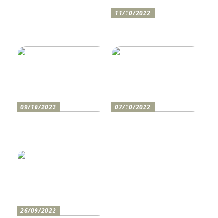
11/10/2022
Anleitung zum Bau einer
Auffahrt
09/10/2022
07/10/2022
Holen Sie sich den
So bereiten Sie sich am
perfekten Drucker
besten auf einen festlichen
Abend vor
26/09/2022