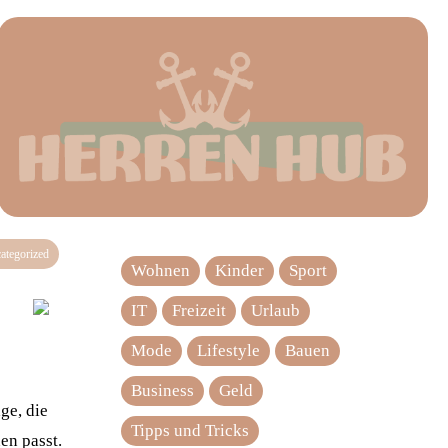
ategorized
Wohnen
Kinder
Sport
IT
Freizeit
Urlaub
Mode
Lifestyle
Bauen
Business
Geld
ge, die
Tipps und Tricks
en passt.