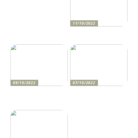
11/10/2022
Anleitung zum Bau einer
Auffahrt
09/10/2022
07/10/2022
Holen Sie sich den
So bereiten Sie sich am
perfekten Drucker
besten auf einen festlichen
Abend vor