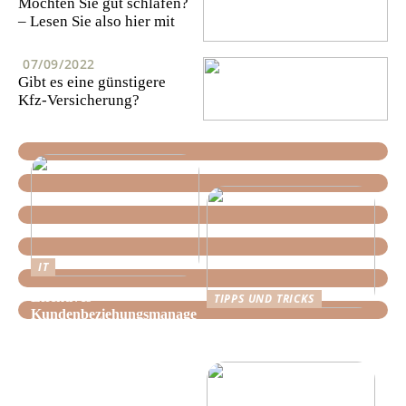
Möchten Sie gut schlafen?
– Lesen Sie also hier mit
07/09/2022
Gibt es eine günstigere
Kfz-Versicherung?
IT
Effektives
TIPPS UND TRICKS
Kundenbeziehungsmanage
Tipps, wie Sie daheim
ment: Optimieren Sie Ihr
Ordnung schaffen!
Unternehmen mit der
richtigen CRM-Software