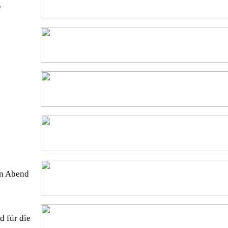
e
en Abend
 für die