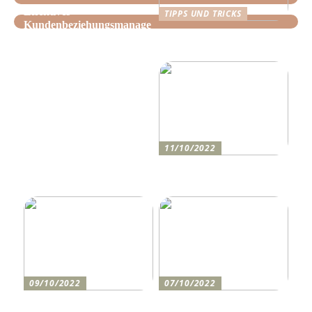
Effektives
TIPPS UND TRICKS
Kundenbeziehungsmanage
Tipps, wie Sie daheim
ment: Optimieren Sie Ihr
Ordnung schaffen!
Unternehmen mit der
richtigen CRM-Software
11/10/2022
Anleitung zum Bau einer
Auffahrt
09/10/2022
07/10/2022
Holen Sie sich den
So bereiten Sie sich am